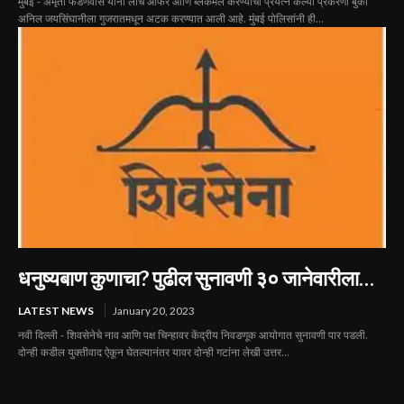
मुंबई - अमृता फडणवीस यांना लाच ऑफर आणि ब्लॅकमेल करण्याचा प्रयत्न केल्या प्रकरणी बुकी
अनिल जयसिंघानीला गुजरातमधून अटक करण्यात आली आहे. मुंबई पोलिसांनी ही...
धनुष्यबाण कुणाचा? पुढील सुनावणी ३० जानेवारीला…
LATEST NEWS
January 20, 2023
नवी दिल्ली - शिवसेनेचे नाव आणि पक्ष चिन्हावर केंद्रीय निवडणूक आयोगात सुनावणी पार पडली.
दोन्ही कडील युक्तीवाद ऐकून घेतल्यानंतर यावर दोन्ही गटांना लेखी उत्तर...