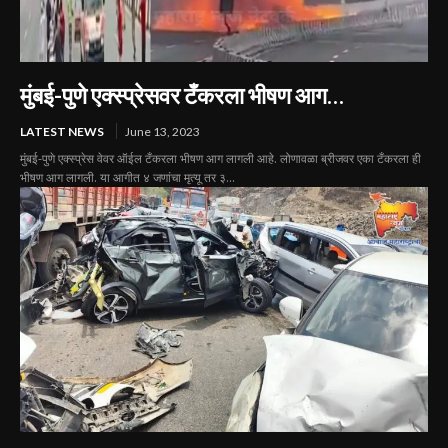
मुंबई-पुणे एक्स्प्रेसवर टँकरला भीषण आग…
LATEST NEWS
June 13, 2023
मुंबई-पुणे एक्स्प्रेस वेवर ऑईल टँकरला भीषण आग लागली आहे. लोणावळा ब्रीजवर एका टँकरला ही
भीषण आग लागली. या आगीत ४ जणांचा मृत्यू तर ३...