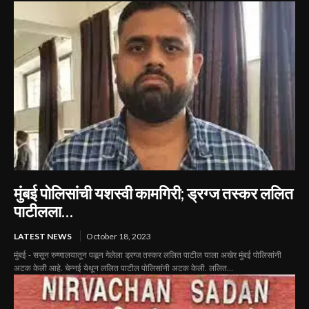
मुंबई पोलिसांची यशस्वी कामगिरी; ड्रग्ज तस्कर ललित
पाटीलला…
LATEST NEWS
October 18, 2023
मुंबई - ससून रुग्णालयातून पळून गेलेला ड्रग्ज तस्कर ललित पाटील याला अखेर मुंबई पोलिसांनी
अटक केली आहे. चेन्नई येथून ललित पाटील पोलिसांनी अटक केली. ललित...