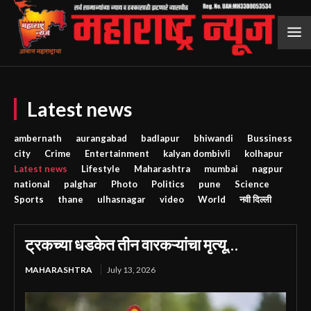
Latest news
ambernath
aurangabad
badlapur
bhiwandi
Bussiness
city
Crime
Entertainment
kalyan dombivli
kolhapur
Latest news
Lifestyle
Maharashtra
mumbai
nagpur
national
palghar
Photo
Politics
pune
Science
Sports
thane
ulhasnagar
video
World
नवी दिल्ली
ट्रकच्या धडकेत तीन वारकऱ्यांचा मृत्यू…
MAHARASHTRA
July 13, 2026