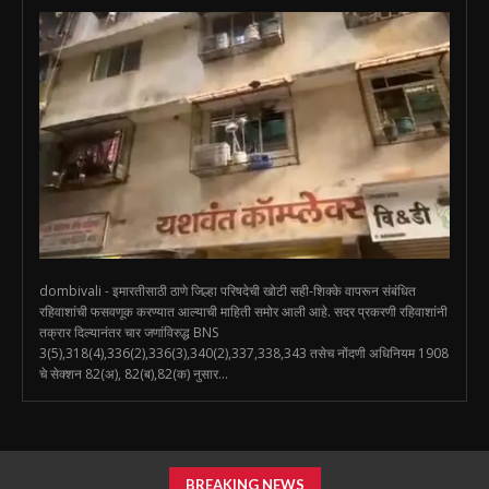
dombivali - इमारतीसाठी ठाणे जिल्हा परिषदेची खोटी सही-शिक्के वापरून संबंधित
रहिवाशांची फसवणूक करण्यात आल्याची माहिती समोर आली आहे. सदर प्रकरणी रहिवाशांनी
तक्रार दिल्यानंतर चार जणांविरुद्ध BNS
3(5),318(4),336(2),336(3),340(2),337,338,343 तसेच नोंदणी अधिनियम 1908
चे सेक्शन 82(अ), 82(ब),82(क) नुसार...
BREAKING NEWS