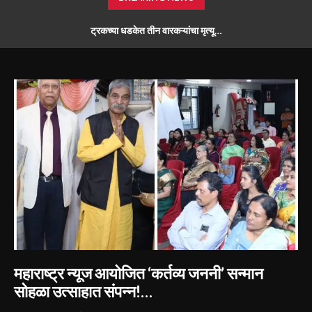
ठाणे जिल्हा परिषदेची खोटी सही-शिक्के वापरून फसवणूक; मानपाडा पोलीस ठाण्यात गुन्हा
दाखल; आरोपी मोकाट…
महाराष्ट्र न्यूज आयोजित ‘कर्तव्य जननी’ सन्मान
सोहळा उत्साहात संपन्न!…