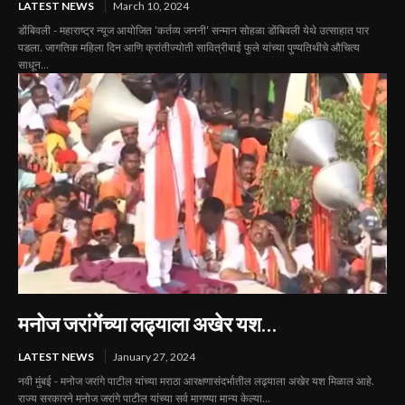
LATEST NEWS
March 10, 2024
डोंबिवली - महाराष्ट्र न्यूज आयोजित 'कर्तव्य जननी' सन्मान सोहळा डोंबिवली येथे उत्साहात पार
पडला. जागतिक महिला दिन आणि क्रांतीज्योती सावित्रीबाई फुले यांच्या पुण्यतिथीचे औचित्य
साधून...
मनोज जरांगेंच्या लढ्याला अखेर यश…
LATEST NEWS
January 27, 2024
नवी मुंबई - मनोज जरांगे पाटील यांच्या मराठा आरक्षणासंदर्भातील लढ्याला अखेर यश मिळाल आहे.
राज्य सरकारने मनोज जरांगे पाटील यांच्या सर्व मागण्या मान्य केल्या...