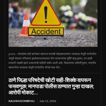
pune - संतश्रेष्ठ श्री ज्ञानेश्वर महाराज पालखी सोहळ्यादरम्यान सासवड-जेजुरी मार्गावरील
जेजुरी-बेलसर परिसरात झालेल्याअपघातात तीन वारकऱ्यांचा दुर्दैवी मृत्यू झाला, तर काही
वारकरी जखमी झाले असल्याची माहिती समोर आली आहे. मिळालेल्या माहितीनुसार, राष्ट्रीय
महामार्गावर सासवड-जेजुरी मार्गावरील भोंगळे मळा येथे...
ठाणे जिल्हा परिषदेची खोटी सही-शिक्के वापरून
फसवणूक; मानपाडा पोलीस ठाण्यात गुन्हा दाखल;
आरोपी मोकाट…
KALYAN DOMBIVLI
July 11, 2026