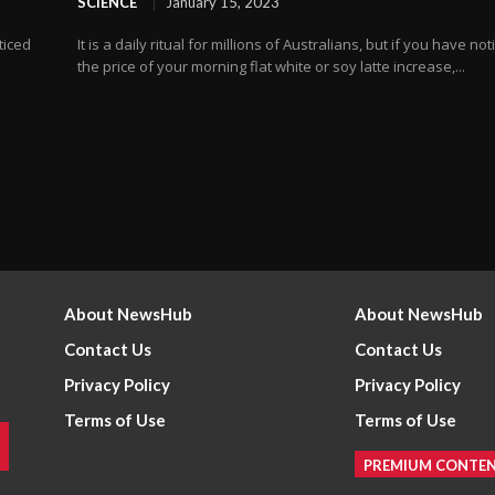
SCIENCE
January 15, 2023
oticed
It is a daily ritual for millions of Australians, but if you have no
the price of your morning flat white or soy latte increase,...
About NewsHub
About NewsHub
Contact Us
Contact Us
Privacy Policy
Privacy Policy
Terms of Use
Terms of Use
PREMIUM CONTE