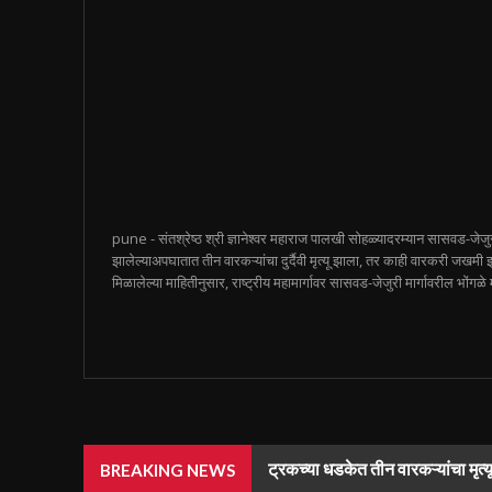
pune - संतश्रेष्ठ श्री ज्ञानेश्वर महाराज पालखी सोहळ्यादरम्यान सासवड-जेजु
झालेल्याअपघातात तीन वारकऱ्यांचा दुर्दैवी मृत्यू झाला, तर काही वारकरी जख
मिळालेल्या माहितीनुसार, राष्ट्रीय महामार्गावर सासवड-जेजुरी मार्गावरील भोंगळे 
ट्रकच्या धडकेत तीन वारकऱ्यांचा मृत्
BREAKING NEWS