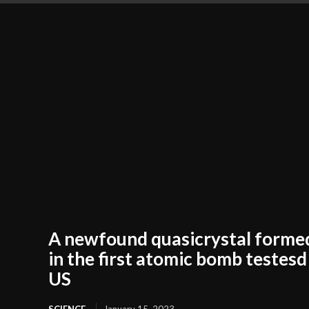
A newfound quasicrystal forme
in the first atomic bomb testesd
US
SCIENCE
January 15, 2023