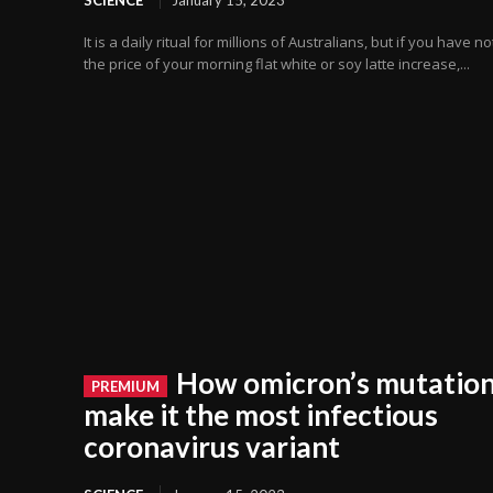
It is a daily ritual for millions of Australians, but if you have n
the price of your morning flat white or soy latte increase,...
How omicron’s mutatio
make it the most infectious
coronavirus variant