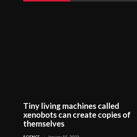
Tiny living machines called
xenobots can create copies of
themselves
SCIENCE
January 15, 2023