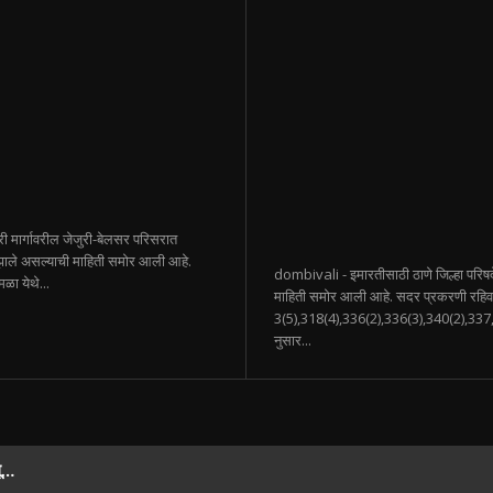
री मार्गावरील जेजुरी-बेलसर परिसरात
मी झाले असल्याची माहिती समोर आली आहे.
dombivali - इमारतीसाठी ठाणे जिल्हा परिष
मळा येथे...
माहिती समोर आली आहे. सदर प्रकरणी रहिवाशा
3(5),318(4),336(2),336(3),340(2),337,
नुसार...
यू…