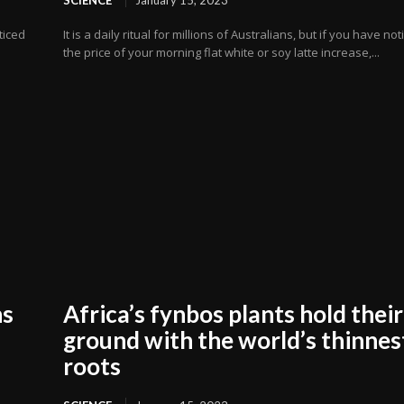
oticed
It is a daily ritual for millions of Australians, but if you have no
the price of your morning flat white or soy latte increase,...
ns
Africa’s fynbos plants hold their
ground with the world’s thinnes
roots