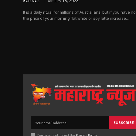
SCIENCE
January 15, 2023
It is a daily ritual for millions of Australians, but if you have n
the price of your morning flat white or soy latte increase,...
SUBSCRIBE
I've read and accept the
Privacy Policy
.