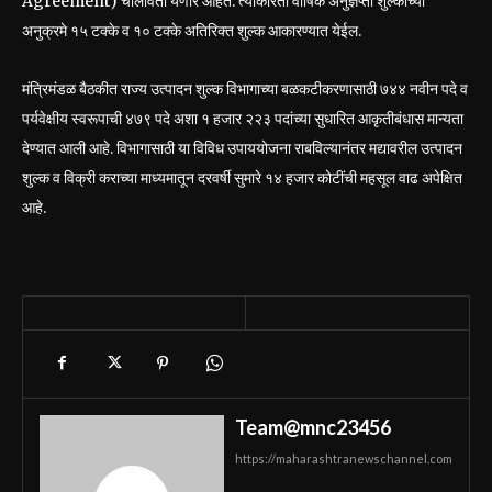
Agreement) चालविता येणार आहेत. त्याकरिता वार्षिक अनुज्ञप्ती शुल्काच्या
अनुक्रमे १५ टक्के व १० टक्के अतिरिक्त शुल्क आकारण्यात येईल.
मंत्रिमंडळ बैठकीत राज्य उत्पादन शुल्क विभागाच्या बळकटीकरणासाठी ७४४ नवीन पदे व
पर्यवेक्षीय स्वरूपाची ४७९ पदे अशा १ हजार २२३ पदांच्या सुधारित आकृतीबंधास मान्यता
देण्यात आली आहे. विभागासाठी या विविध उपाययोजना राबविल्यानंतर मद्यावरील उत्पादन
शुल्क व विक्री कराच्या माध्यमातून दरवर्षी सुमारे १४ हजार कोटींची महसूल वाढ अपेक्षित
आहे.
Team@mnc23456
https://maharashtranewschannel.com