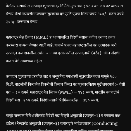
केलेल्या मद्यावरील उत्पादन शुल्काचा दर निर्मिती मूल्याच्या ३ पट वरुन ४.५ पट करण्यात
येणार. देशी मद्यावरील उत्पादन शुल्काचा दर प्रति प्रुफ लिटर रुपये १८०/- वरुन रुपये
२०५/- करण्यात येणार.
महाराष्ट्र मेड लिकर (MML) हा धान्याधारित विदेशी मद्याचा नवीन प्रकार तयार
करण्यास मान्यता देण्यात आली आहे. यामध्ये फक्त महाराष्ट्रातील मद्य उत्पादक असे
उत्पादन करु शकतील. त्यांना या नव्या प्रकारातील उत्पादनाची (ब्रँड) नवीन नोंदणी
करुन घेणे आवश्यक राहील.
उत्पादन शुल्काच्या दरातील वाढ व अनुषंगिक एमआरपी सूत्रातील बदल यामुळे १८०
मि.ली. बाटलीची किरकोळ विक्रीची किमान किंमत मद्य प्रकारनिहाय पुढीलप्रमाणे :- देशी
मद्य – ८० रूपये, महाराष्ट्र मेड लिकर (MML) – १४८ रूपये, भारतीय बनावटीचे
विदेशी मद्य- २०५ रूपये, विदेशी मद्याचे प्रिमियम ब्रँड – ३६० रूपये.
यापुढे राज्यात विविध सीलबंद विदेशी मद्य विक्री अनुज्ञप्ती (एफएल-२) व परवाना कक्ष
हॉटेल / रेस्टॉरंट अनुज्ञप्ती (एफएल-३) कराराद्वारे भाडेतत्त्वावर (Conducting