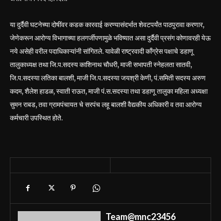
या दुर्दैवी घटनेच्या दोषींवर कडक कारवाई करण्यासंदर्भात शेवटपर्यंत पाठपुरावा करणार,
जेणेकरून आरोग्य विभागाच्या हलगर्जीपणामुळे भविष्यात असा दुर्दैवी प्रसंग कोणावरही येऊ
नये असेही वरील पदाधिकाऱ्यांनी सांगितले. यावेळी राष्ट्रवादी काँग्रेस पक्षाचे डहाणू
तालुकाध्यक्ष तथा जि.प.सदस्य काशिनाथ चौधरी, माजी सभापती स्नेहलता सातवी,
जि.प.सदस्या लतिका बालशी, माजी जि.प.सदस्या जयश्री केणी, पं.समिती सदस्य अरुण
कदम, शैलेश हाडळ, स्वाती राऊत, माजी पं.स.सदस्या तथा डहाणू तालुका महिला अध्यक्षा
सुमन राबड, तवा ग्रामपंचायत चे सरपंच लहू बालशी वैद्यकीय अधिकारी व तवा आरोग्य
कर्मचारी उपस्थित होते.
Team@mnc23456