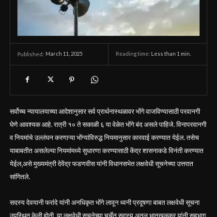
March 11, 2025
Reading time:
Less than 1
min.
Published:
सर्वोच्च न्यायालयाच्या आदेशानुसार सर्व प्रार्थनास्थळावर भोंगे वाजविण्यासाठी परवानगी
घेणे आवश्यक आहे. रात्री १० ते सकाळी ६ या वेळेत भोंगे बंद असले पाहिजे. विनापरवानगी
व नियमांचे उल्लंघन करणाऱ्या भोंग्यांविरुद्ध नियमानुसार कारवाई करण्यात येईल. तसेच
याबाबतीत असलेल्या नियमांमध्ये सुधारणा करण्यासाठी केंद्र शासनाकडे विनंती करण्यात
येईल,असे मुख्यमंत्री देवेंद्र फडणवीस यांनी विधानसभेत लक्षवेधी सूचनेच्या उत्तरात
सांगितले.
सदस्य देवयानी फरांदे यांनी अनधिकृत भोंगे लावून ध्वनी प्रदूषणा बाबत लक्षवेधी सूचना
उपस्थित केली होती. या लक्षवेधी सूचनेच्या चर्चेत सदस्य अतुल भातखळकर यांनी सहभाग