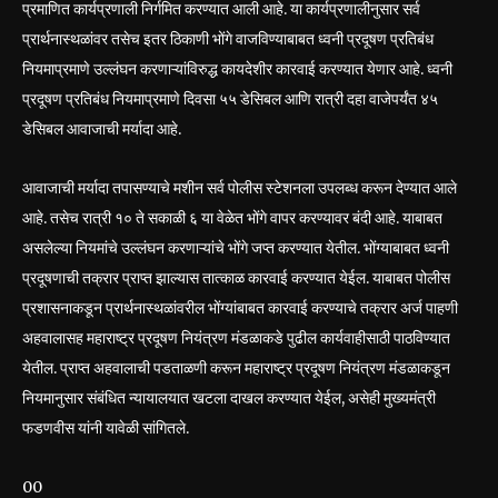
प्रमाणित कार्यप्रणाली निर्गमित करण्यात आली आहे. या कार्यप्रणालीनुसार सर्व
प्रार्थनास्थळांवर तसेच इतर ठिकाणी भोंगे वाजविण्याबाबत ध्वनी प्रदूषण प्रतिबंध
नियमाप्रमाणे उल्लंघन करणाऱ्यांविरुद्ध कायदेशीर कारवाई करण्यात येणार आहे. ध्वनी
प्रदूषण प्रतिबंध नियमाप्रमाणे दिवसा ५५ डेसिबल आणि रात्री दहा वाजेपर्यंत ४५
डेसिबल आवाजाची मर्यादा आहे.
आवाजाची मर्यादा तपासण्याचे मशीन सर्व पोलीस स्टेशनला उपलब्ध करून देण्यात आले
आहे. तसेच रात्री १० ते सकाळी ६ या वेळेत भोंगे वापर करण्यावर बंदी आहे. याबाबत
असलेल्या नियमांचे उल्लंघन करणाऱ्यांचे भोंगे जप्त करण्यात येतील. भोंग्याबाबत ध्वनी
प्रदूषणाची तक्रार प्राप्त झाल्यास तात्काळ कारवाई करण्यात येईल. याबाबत पोलीस
प्रशासनाकडून प्रार्थनास्थळांवरील भोंग्यांबाबत कारवाई करण्याचे तक्रार अर्ज पाहणी
अहवालासह महाराष्ट्र प्रदूषण नियंत्रण मंडळाकडे पुढील कार्यवाहीसाठी पाठविण्यात
येतील. प्राप्त अहवालाची पडताळणी करून महाराष्ट्र प्रदूषण नियंत्रण मंडळाकडून
नियमानुसार संबंधित न्यायालयात खटला दाखल करण्यात येईल, असेही मुख्यमंत्री
फडणवीस यांनी यावेळी सांगितले.
00